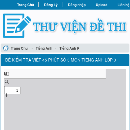
Trang Chủ
Đăng ký
Đăng nhập
Upload
Liên hệ
›
›
Trang Chủ
Tiếng Anh
Tiếng Anh 9
ĐỀ KIỂM TRA VIẾT 45 PHÚT SỐ 3 MÔN TIẾNG ANH LỚP 9