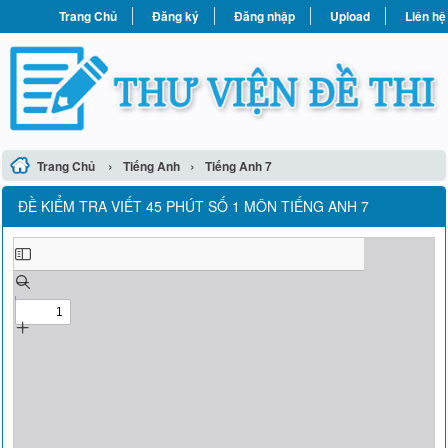
Trang Chủ
Đăng ký
Đăng nhập
Upload
Liên hệ
›
›
Trang Chủ
Tiếng Anh
Tiếng Anh 7
ĐỀ KIỂM TRA VIẾT 45 PHÚT SỐ 1 MÔN TIẾNG ANH 7