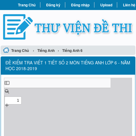
Trang Chủ
Đăng ký
Đăng nhập
Upload
Liên hệ
›
›
Trang Chủ
Tiếng Anh
Tiếng Anh 6
ĐỀ KIỂM TRA VIẾT 1 TIẾT SỐ 2 MÔN TIẾNG ANH LỚP 6 - NĂM
HỌC 2018-2019