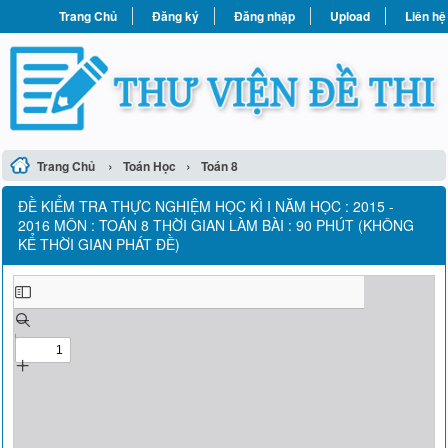
Trang Chủ
Đăng ký
Đăng nhập
Upload
Liên hệ
›
›
Trang Chủ
Toán Học
Toán 8
ĐỀ KIỂM TRA THỰC NGHIỆM HỌC KÌ I NĂM HỌC : 2015 -
2016 MÔN : TOÁN 8 THỜI GIAN LÀM BÀI : 90 PHÚT (KHÔNG
KỂ THỜI GIAN PHÁT ĐỀ)