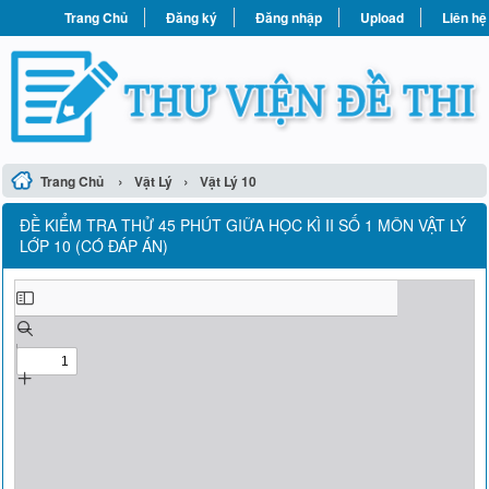
Trang Chủ
Đăng ký
Đăng nhập
Upload
Liên hệ
›
›
Trang Chủ
Vật Lý
Vật Lý 10
ĐỀ KIỂM TRA THỬ 45 PHÚT GIỮA HỌC KÌ II SỐ 1 MÔN VẬT LÝ
LỚP 10 (CÓ ĐÁP ÁN)