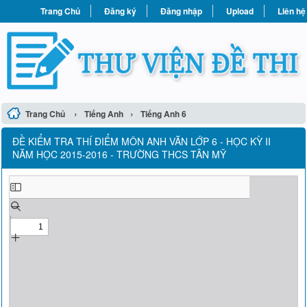
Trang Chủ
Đăng ký
Đăng nhập
Upload
Liên hệ
›
›
Trang Chủ
Tiếng Anh
Tiếng Anh 6
ĐỀ KIỂM TRA THÍ ĐIỂM MÔN ANH VĂN LỚP 6 - HỌC KỲ II
NĂM HỌC 2015-2016 - TRƯỜNG THCS TÂN MỸ