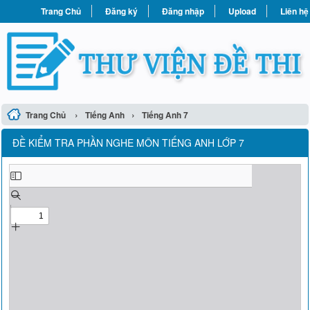
Trang Chủ
Đăng ký
Đăng nhập
Upload
Liên hệ
›
›
Trang Chủ
Tiếng Anh
Tiếng Anh 7
ĐỀ KIỂM TRA PHẦN NGHE MÔN TIẾNG ANH LỚP 7