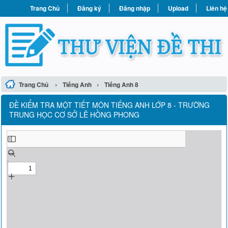
Trang Chủ
Đăng ký
Đăng nhập
Upload
Liên hệ
›
›
Trang Chủ
Tiếng Anh
Tiếng Anh 8
ĐỀ KIỂM TRA MỘT TIẾT MÔN TIẾNG ANH LỚP 8 - TRƯỜNG
TRUNG HỌC CƠ SỞ LÊ HỒNG PHONG