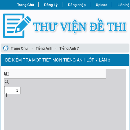
Trang Chủ
Đăng ký
Đăng nhập
Upload
Liên hệ
›
›
Trang Chủ
Tiếng Anh
Tiếng Anh 7
ĐỀ KIỂM TRA MỘT TIẾT MÔN TIẾNG ANH LỚP 7 LẦN 3