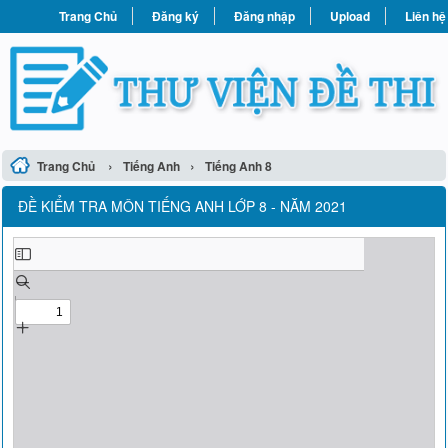
Trang Chủ
Đăng ký
Đăng nhập
Upload
Liên hệ
›
›
Trang Chủ
Tiếng Anh
Tiếng Anh 8
ĐỀ KIỂM TRA MÔN TIẾNG ANH LỚP 8 - NĂM 2021