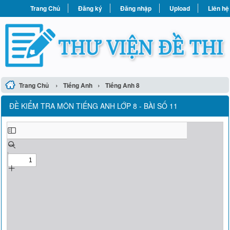
Trang Chủ
Đăng ký
Đăng nhập
Upload
Liên hệ
›
›
Trang Chủ
Tiếng Anh
Tiếng Anh 8
ĐỀ KIỂM TRA MÔN TIẾNG ANH LỚP 8 - BÀI SỐ 11