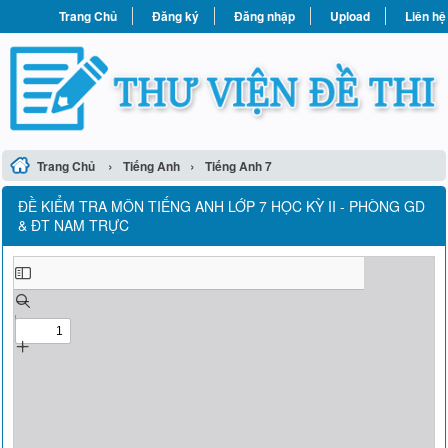
Trang Chủ
Đăng ký
Đăng nhập
Upload
Liên hệ
›
›
Trang Chủ
Tiếng Anh
Tiếng Anh 7
ĐỀ KIỂM TRA MÔN TIẾNG ANH LỚP 7 HỌC KỲ II - PHÒNG GD
& ĐT NAM TRỰC