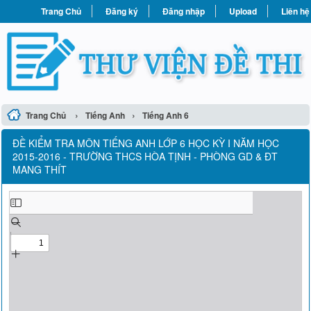
Trang Chủ
Đăng ký
Đăng nhập
Upload
Liên hệ
›
›
Trang Chủ
Tiếng Anh
Tiếng Anh 6
ĐỀ KIỂM TRA MÔN TIẾNG ANH LỚP 6 HỌC KỲ I NĂM HỌC
2015-2016 - TRƯỜNG THCS HÒA TỊNH - PHÒNG GD & ĐT
MANG THÍT