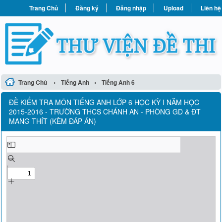
Trang Chủ
Đăng ký
Đăng nhập
Upload
Liên hệ
›
›
Trang Chủ
Tiếng Anh
Tiếng Anh 6
ĐỀ KIỂM TRA MÔN TIẾNG ANH LỚP 6 HỌC KỲ I NĂM HỌC
2015-2016 - TRƯỜNG THCS CHÁNH AN - PHÒNG GD & ĐT
MANG THÍT (KÈM ĐÁP ÁN)