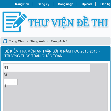
Trang Chủ
Đăng ký
Đăng nhập
Upload
Liên hệ
›
›
Trang Chủ
Tiếng Anh
Tiếng Anh 8
ĐỀ KIỂM TRA MÔN ANH VĂN LỚP 8 NĂM HỌC 2015-2016 -
TRƯỜNG THCS TRẦN QUỐC TOẢN