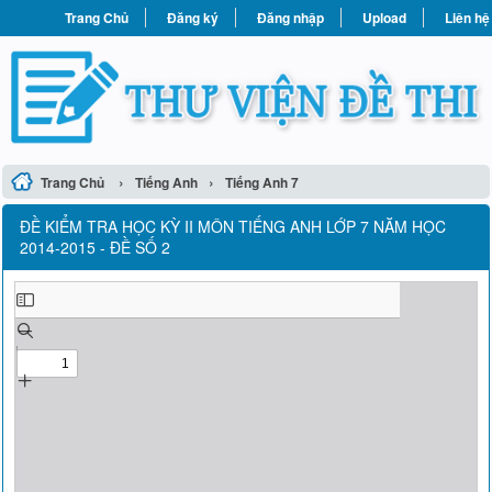
Trang Chủ
Đăng ký
Đăng nhập
Upload
Liên hệ
›
›
Trang Chủ
Tiếng Anh
Tiếng Anh 7
ĐỀ KIỂM TRA HỌC KỲ II MÔN TIẾNG ANH LỚP 7 NĂM HỌC
2014-2015 - ĐỀ SỐ 2