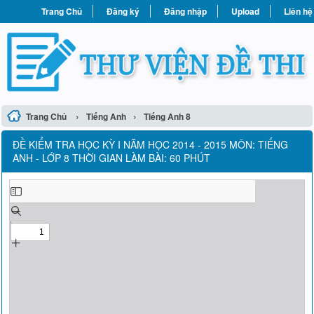
Trang Chủ
Đăng ký
Đăng nhập
Upload
Liên hệ
›
›
Trang Chủ
Tiếng Anh
Tiếng Anh 8
ĐỀ KIỂM TRA HỌC KỲ I NĂM HỌC 2014 - 2015 MÔN: TIẾNG
ANH - LỚP 8 THỜI GIAN LÀM BÀI: 60 PHÚT