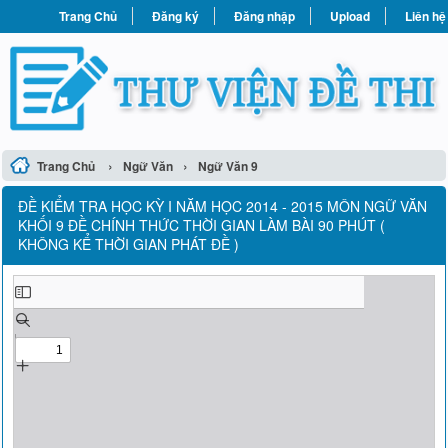
Trang Chủ
Đăng ký
Đăng nhập
Upload
Liên hệ
›
›
Trang Chủ
Ngữ Văn
Ngữ Văn 9
ĐỀ KIỂM TRA HỌC KỲ I NĂM HỌC 2014 - 2015 MÔN NGỮ VĂN
KHỐI 9 ĐỀ CHÍNH THỨC THỜI GIAN LÀM BÀI 90 PHÚT (
KHÔNG KỂ THỜI GIAN PHÁT ĐỀ )