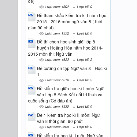
đề)
Lượt xem: 1502
Lượt tải: 0
Đề tham khảo kiểm tra kì I năm học
2015 - 2016 môn ngữ văn 8 ( thời
gian 90 phút)
Lượt xem: 1352
Lượt tải: 0
Đề thi chọn học sinh giỏi lớp 8
huyện Hoằng Hóa năm học 2014-
2015 môn thi: Ngữ văn
Lượt xem: 1622
Lượt tải: 2
Đề cương ôn tập Ngữ văn 8 - Học kì
1
Lượt xem: 5016
Lượt tải: 2
Đề kiểm tra giữa học kì I môn Ngữ
văn Lớp 8 Sách Kết nối tri thức và
cuộc sống (Có đáp án)
Lượt xem: 1335
Lượt tải: 0
Đề 1 kiểm tra học kì II môn: Ngữ
văn 8 thời gian: 90 phút
Lượt xem: 2568
Lượt tải: 0
Đề kiểm tra học kì II môn Ngữ văn