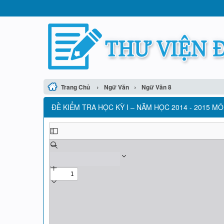
›
›
Trang Chủ
Ngữ Văn
Ngữ Văn 8
ĐỀ KIỂM TRA HỌC KỲ I – NĂM HỌC 2014 - 2015 MÔ