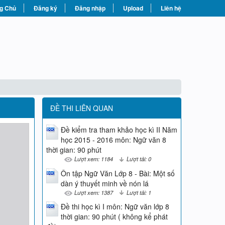
g Chủ
Đăng ký
Đăng nhập
Upload
Liên hệ
ĐỀ THI LIÊN QUAN
Đề kiểm tra tham khảo học kì II Năm
học 2015 - 2016 môn: Ngữ văn 8
thời gian: 90 phút
Lượt xem: 1184
Lượt tải: 0
Ôn tập Ngữ Văn Lớp 8 - Bài: Một số
dàn ý thuyết minh về nón lá
Lượt xem: 1387
Lượt tải: 1
Đề thi học kì I môn: Ngữ văn lớp 8
thời gian: 90 phút ( không kể phát