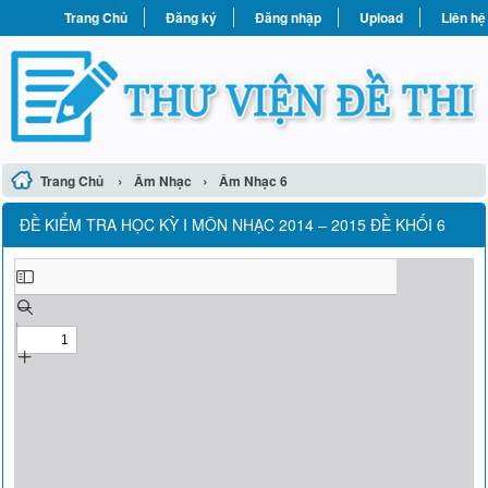
Trang Chủ
Đăng ký
Đăng nhập
Upload
Liên hệ
›
›
Trang Chủ
Âm Nhạc
Âm Nhạc 6
ĐỀ KIỂM TRA HỌC KỲ I MÔN NHẠC 2014 – 2015 ĐỀ KHỐI 6