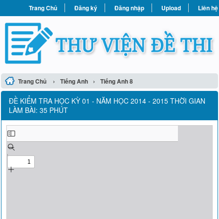
Trang Chủ
Đăng ký
Đăng nhập
Upload
Liên hệ
›
›
Trang Chủ
Tiếng Anh
Tiếng Anh 8
ĐỀ KIỂM TRA HỌC KỲ 01 - NĂM HỌC 2014 - 2015 THỜI GIAN
LÀM BÀI: 35 PHÚT