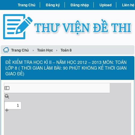
Trang Chủ
Đăng ký
Đăng nhập
Upload
Liên hệ
›
›
Trang Chủ
Toán Học
Toán 8
ĐỀ KIỂM TRA HỌC KÌ II – NĂM HỌC 2012 – 2013 MÔN: TOÁN
LỚP 8 ( THỜI GIAN LÀM BÀI: 90 PHÚT KHÔNG KỂ THỜI GIAN
GIAO ĐỀ)