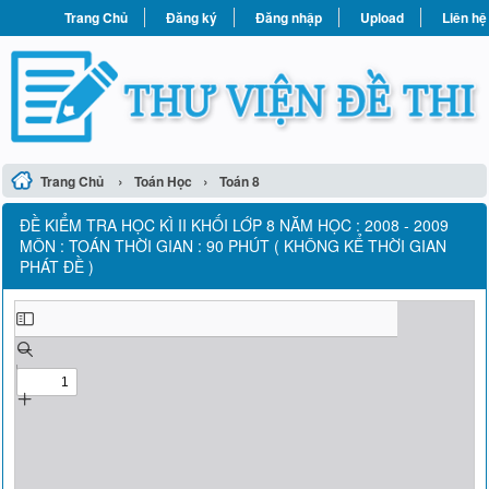
Trang Chủ
Đăng ký
Đăng nhập
Upload
Liên hệ
›
›
Trang Chủ
Toán Học
Toán 8
ĐỀ KIỂM TRA HỌC KÌ II KHỐI LỚP 8 NĂM HỌC : 2008 - 2009
MÔN : TOÁN THỜI GIAN : 90 PHÚT ( KHÔNG KỂ THỜI GIAN
PHÁT ĐỀ )