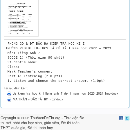
 PHÒNG GD & ĐT BẮC HÀ KIỂM TRA HỌC KÌ I

TRƯỜNG PTDTBT TH-THCS TẢ CỦ TỶ 1 Năm học 2022 – 2023

 Môn: Tiếng Anh 7

 (CODE 1) (Thời gian 90 phút)

 Student’s name: 

 Class: 

 Mark Teacher’s comment

 Part A: Listening (2.0 pts)

 I. Listen and choose the correct answer. (1,0pt)

 1. Picasso (Pablo Ruiz y Picasso) is one of the greatest art
Tài liệu đính kèm:
 A. 21st B. 20th C. 19th D. 18th 

de_kiem_tra_hoc_ki_i_tieng_anh_7_de_1_nam_hoc_2023_2024_truo.docx
 2. When was Picasso born?

MA TRẬN + ĐẶC TẢ HK1 - E7.docx
 A. 25th October 1881 B. 15th October 1881 

 C. 5th October 1881 D. 24th October 1881 

 3. Picasso received formal artistic training from his _______
 A. mother B. brother C. father D. grandfather

Copyright © 2026 ThuVienDeThi.org -
Thư viện Đề
 4. How many paintings did Picasso produce?

thi mới nhất cho học sinh, giáo viên
,
Đề thi toán
 A. 50, 000 B. 1,885 C. 1,973 D. 1, 188

 5. When Picasso died, how old he was?

THPT quốc gia
,
Đề thi toán hay