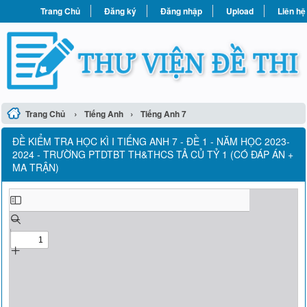
Trang Chủ
Đăng ký
Đăng nhập
Upload
Liên hệ
›
›
Trang Chủ
Tiếng Anh
Tiếng Anh 7
ĐỀ KIỂM TRA HỌC KÌ I TIẾNG ANH 7 - ĐỀ 1 - NĂM HỌC 2023-
2024 - TRƯỜNG PTDTBT TH&THCS TẢ CỦ TỶ 1 (CÓ ĐÁP ÁN +
MA TRẬN)