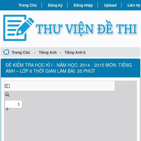
Trang Chủ
Đăng ký
Đăng nhập
Upload
Liên hệ
›
›
Trang Chủ
Tiếng Anh
Tiếng Anh 6
ĐỀ KIỂM TRA HỌC KÌ I - NĂM HỌC: 2014 - 2015 MÔN: TIẾNG
ANH – LỚP 6 THỜI GIAN LÀM BÀI: 35 PHÚT