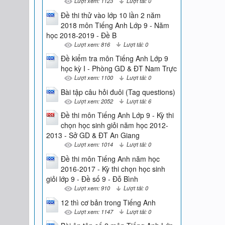
Lượt xem: 1123
Lượt tải: 0
Đề thi thử vào lớp 10 lần 2 năm
2018 môn Tiếng Anh Lớp 9 - Năm
học 2018-2019 - Đề B
Lượt xem: 816
Lượt tải: 0
Đề kiểm tra môn Tiếng Anh Lớp 9
học kỳ I - Phòng GD & ĐT Nam Trực
Lượt xem: 1100
Lượt tải: 0
Bài tập câu hỏi đuôi (Tag questions)
Lượt xem: 2052
Lượt tải: 6
Đề thi môn Tiếng Anh Lớp 9 - Kỳ thi
chọn học sinh giỏi năm học 2012-
2013 - Sở GD & ĐT An Giang
Lượt xem: 1014
Lượt tải: 0
Đề thi môn Tiếng Anh năm học
2016-2017 - Kỳ thi chọn học sinh
giỏi lớp 9 - Đề số 9 - Đỗ Bình
Lượt xem: 910
Lượt tải: 0
12 thì cơ bản trong Tiếng Anh
Lượt xem: 1147
Lượt tải: 0