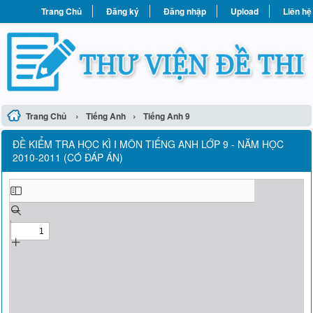
Trang Chủ
Đăng ký
Đăng nhập
Upload
Liên hệ
›
›
Trang Chủ
Tiếng Anh
Tiếng Anh 9
ĐỀ KIỂM TRA HỌC KÌ I MÔN TIẾNG ANH LỚP 9 - NĂM HỌC
2010-2011 (CÓ ĐÁP ÁN)