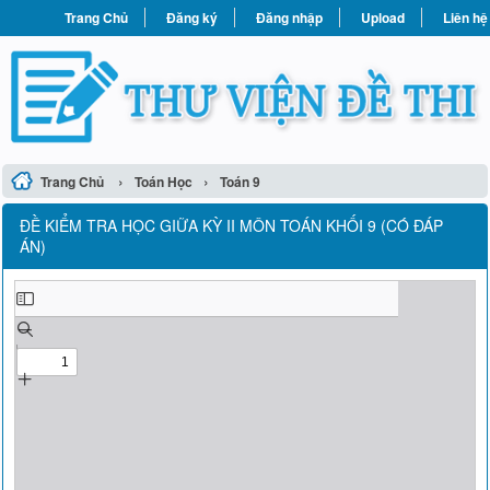
Trang Chủ
Đăng ký
Đăng nhập
Upload
Liên hệ
›
›
Trang Chủ
Toán Học
Toán 9
ĐỀ KIỂM TRA HỌC GIỮA KỲ II MÔN TOÁN KHỐI 9 (CÓ ĐÁP
ÁN)