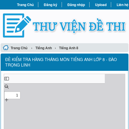
Trang Chủ
Đăng ký
Đăng nhập
Upload
Liên hệ
›
›
Trang Chủ
Tiếng Anh
Tiếng Anh 8
ĐỀ KIỂM TRA HÀNG THÁNG MÔN TIẾNG ANH LỚP 8 - ĐÀO
TRỌNG LINH