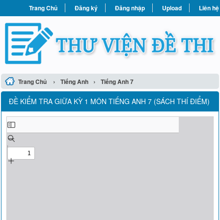
Trang Chủ
Đăng ký
Đăng nhập
Upload
Liên hệ
›
›
Trang Chủ
Tiếng Anh
Tiếng Anh 7
ĐỀ KIỂM TRA GIỮA KỲ 1 MÔN TIẾNG ANH 7 (SÁCH THÍ ĐIỂM)