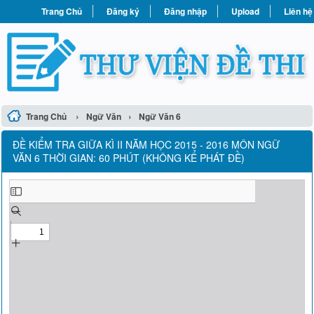
Trang Chủ
Đăng ký
Đăng nhập
Upload
Liên hệ
›
›
Trang Chủ
Ngữ Văn
Ngữ Văn 6
ĐỀ KIỂM TRA GIỮA KÌ II NĂM HỌC 2015 - 2016 MÔN NGỮ
VĂN 6 THỜI GIAN: 60 PHÚT (KHÔNG KỂ PHÁT ĐỀ)