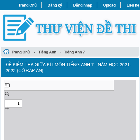
Trang Chủ
Đăng ký
Đăng nhập
Upload
Liên hệ
›
›
Trang Chủ
Tiếng Anh
Tiếng Anh 7
ĐỀ KIỂM TRA GIỮA KÌ I MÔN TIẾNG ANH 7 - NĂM HỌC 2021-
2022 (CÓ ĐÁP ÁN)