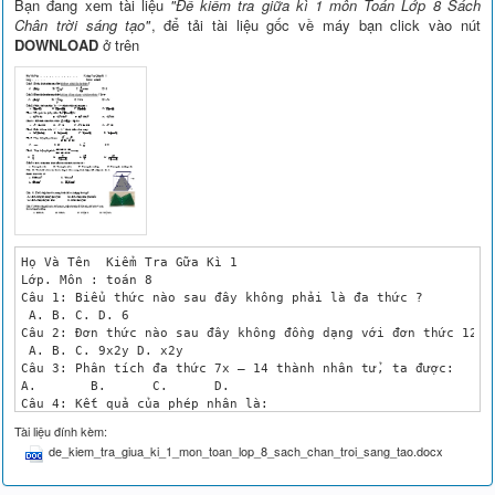
Bạn đang xem tài liệu
"Đề kiểm tra giữa kì 1 môn Toán Lớp 8 Sách
Chân trời sáng tạo"
, để tải tài liệu gốc về máy bạn click vào nút
DOWNLOAD
ở trên
Họ Và Tên  Kiểm Tra Gữa Kì 1

Lớp. Môn : toán 8 

Câu 1: Biểu thức nào sau đây không phải là đa thức ?

 A. B. C. D. 6

Câu 2: Đơn thức nào sau đây không đồng dạng với đơn thức 12x2y
 A. B. C. 9x2y D. x2y

Câu 3: Phân tích đa thức 7x – 14 thành nhân tử, ta được: 

A.	 B.	 C.	 D.

Câu 4: Kết quả của phép nhân là:

A. B.	 C.	 D. 

Tài liệu đính kèm:
Câu 5: : Kết quả của phép nhân là:

de_kiem_tra_giua_ki_1_mon_toan_lop_8_sach_chan_troi_sang_tao.docx
A. B. 	 C.	 D.

Câu 6: Phân tích đa thức 2x2-4x3 thành nhân tử ta được

	B. 	C. 	D. 
