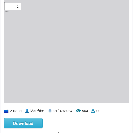
2 trang
Mai Đào
21/07/2024
564
0
Download