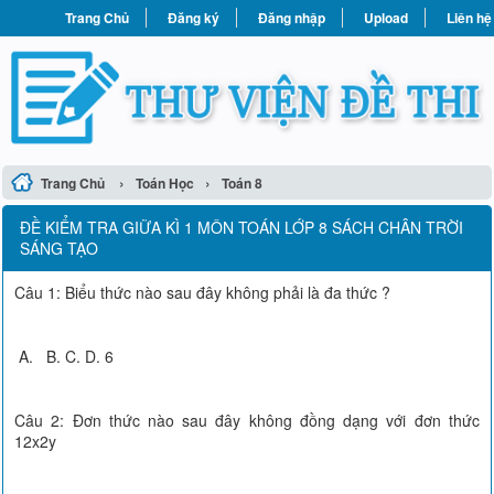
Trang Chủ
Đăng ký
Đăng nhập
Upload
Liên hệ
›
›
Trang Chủ
Toán Học
Toán 8
ĐỀ KIỂM TRA GIỮA KÌ 1 MÔN TOÁN LỚP 8 SÁCH CHÂN TRỜI
SÁNG TẠO
Câu 1: Biểu thức nào sau đây không phải là đa thức ?
A. B. C. D. 6
Câu 2: Đơn thức nào sau đây không đồng dạng với đơn thức
12x2y