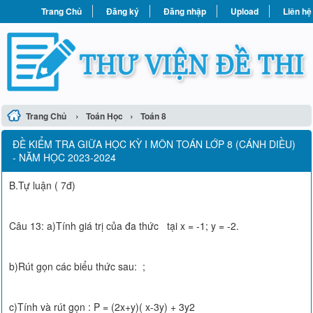
Trang Chủ
Đăng ký
Đăng nhập
Upload
Liên hệ
›
›
Trang Chủ
Toán Học
Toán 8
ĐỀ KIỂM TRA GIỮA HỌC KỲ I MÔN TOÁN LỚP 8 (CÁNH DIỀU)
- NĂM HỌC 2023-2024
B.Tự luận ( 7đ)
Câu 13: a)Tính giá trị của đa thức tại x = -1; y = -2.
b)Rút gọn các biểu thức sau: ;
c)Tính và rút gọn : P = (2x+y)( x-3y) + 3y2