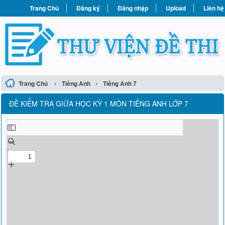
Trang Chủ
Đăng ký
Đăng nhập
Upload
Liên hệ
›
›
Trang Chủ
Tiếng Anh
Tiếng Anh 7
ĐỀ KIỂM TRA GIỮA HỌC KỲ 1 MÔN TIẾNG ANH LỚP 7