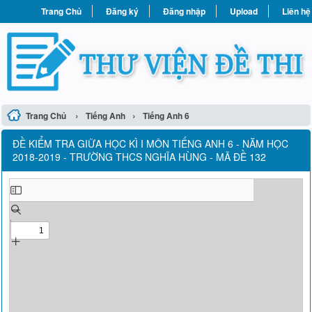
Trang Chủ
Đăng ký
Đăng nhập
Upload
Liên hệ
›
›
Trang Chủ
Tiếng Anh
Tiếng Anh 6
ĐỀ KIỂM TRA GIỮA HỌC KÌ I MÔN TIẾNG ANH 6 - NĂM HỌC
2018-2019 - TRƯỜNG THCS NGHĨA HÙNG - MÃ ĐỀ 132