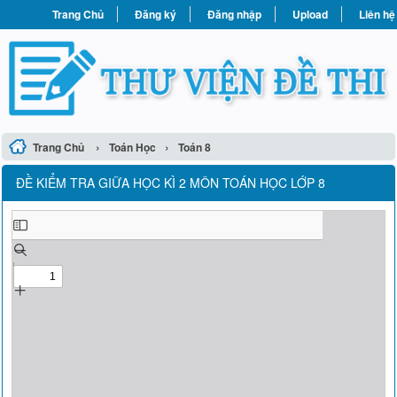
Trang Chủ
Đăng ký
Đăng nhập
Upload
Liên hệ
›
›
Trang Chủ
Toán Học
Toán 8
ĐỀ KIỂM TRA GIỮA HỌC KÌ 2 MÔN TOÁN HỌC LỚP 8