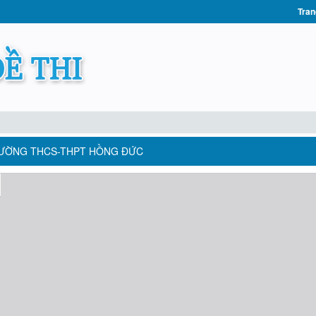
Tran
TRƯỜNG THCS-THPT HỒNG ĐỨC