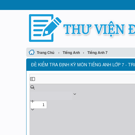
›
›
Trang Chủ
Tiếng Anh
Tiếng Anh 7
ĐỀ KIỂM TRA ĐỊNH KỲ MÔN TIẾNG ANH LỚP 7 - 