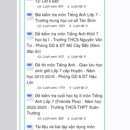
12: Let’s eat!
Lượt xem: 931
Lượt tải: 0
Bài kiểm tra môn Tiếng Anh Lớp 7 -
Trường trung học cơ sở Tân Bình
Lượt xem: 1021
Lượt tải: 0
Đề kiểm tra môn Tiếng Anh Khối 7
học kỳ I - Trường THCS Nguyễn Văn
Tư - Phòng GD & ĐT Mỏ Cày Bắc (Kèm
đáp án)
Lượt xem: 912
Lượt tải: 0
Đề thi môn Tiếng Anh - Giao lưu học
sinh giỏi Lớp 7 cấp Huyện - Năm
học 2015-2016 - Phòng GD & ĐT Hậu
Lộc
Lượt xem: 1731
Lượt tải: 0
Đề kiểm tra cuối học kỳ II môn Tiếng
Anh Lớp 7 (Friends Plus) - Năm học
2022-2023 - Trường THCS-THPT Xuân
Trường
Lượt xem: 922
Lượt tải: 2
Tài liệu và bài tập vận dụng môn