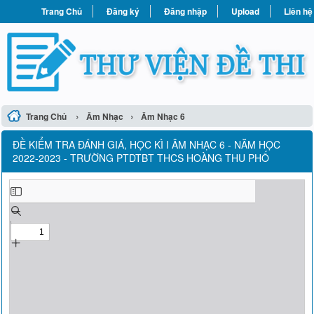
Trang Chủ
Đăng ký
Đăng nhập
Upload
Liên hệ
›
›
Trang Chủ
Âm Nhạc
Âm Nhạc 6
ĐỀ KIỂM TRA ĐÁNH GIÁ, HỌC KÌ I ÂM NHẠC 6 - NĂM HỌC
2022-2023 - TRƯỜNG PTDTBT THCS HOÀNG THU PHỐ