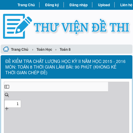
Trang Chủ
Đăng ký
Đăng nhập
Upload
Liên hệ
›
›
Trang Chủ
Toán Học
Toán 8
ĐỀ KIỂM TRA CHẤT LƯỢNG HỌC KỲ II NĂM HỌC 2015 - 2016
MÔN: TOÁN 8 THỜI GIAN LÀM BÀI: 90 PHÚT (KHÔNG KỂ
THỜI GIAN CHÉP ĐỀ)