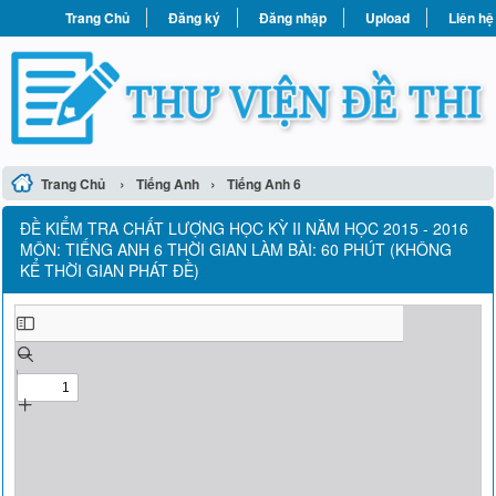
Trang Chủ
Đăng ký
Đăng nhập
Upload
Liên hệ
›
›
Trang Chủ
Tiếng Anh
Tiếng Anh 6
ĐỀ KIỂM TRA CHẤT LƯỢNG HỌC KỲ II NĂM HỌC 2015 - 2016
MÔN: TIẾNG ANH 6 THỜI GIAN LÀM BÀI: 60 PHÚT (KHÔNG
KỂ THỜI GIAN PHÁT ĐỀ)