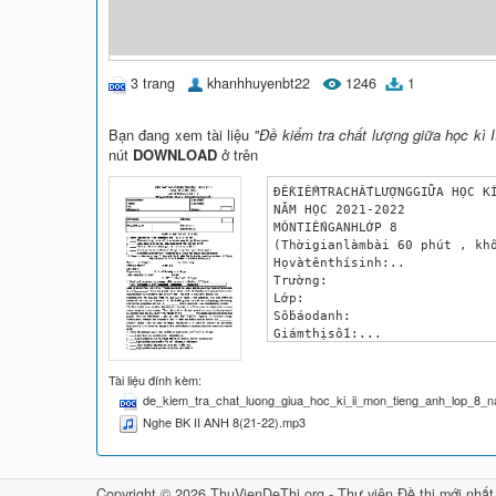
3 trang
khanhhuyenbt22
1246
1
Bạn đang xem tài liệu
"Đề kiểm tra chất lượng giữa học kì
nút
DOWNLOAD
ở trên
ĐỀKIỂMTRACHẤTLƯỢNGGIỮA HỌC KÌ
NĂM HỌC 2021-2022

MÔNTIẾNGANHLỚP 8

(Thờigianlàmbài 60 phút , khô
Họvàtênthísinh:..

Trường:

Lớp:

Sốbáodanh: 

Giámthịsố1:...

Giámthịsố2:...

Sốphách

Tài liệu đính kèm:
Điểmbàithi

de_kiem_tra_chat_luong_giua_hoc_ki_ii_mon_tieng_anh_lop_8_n
BằngsốBằngchữ

Nghe BK II ANH 8(21-22).mp3
Sốphách

Giámkhảo1:

Giámkhảo 2:

PART A. LISTENING (2.5 pts)

Copyright © 2026 ThuVienDeThi.org -
Thư viện Đề thi mới nhất
I. Listen and decide if the s