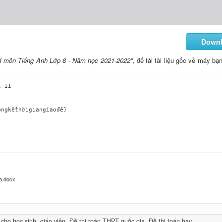
Down
 II môn Tiếng Anh Lớp 8 - Năm học 2021-2022"
, để tải tài liệu gốc về máy bạ
 II

ngkểthờigiangiaođề)

a.docx
 cho học sinh, giáo viên
,
Đề thi toán THPT quốc gia
,
Đề thi toán hay
entences are T or F. (1.25 pts)
