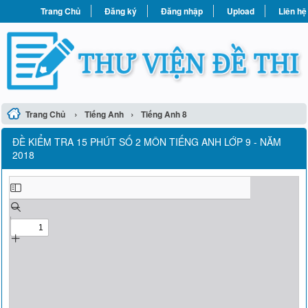
Trang Chủ
Đăng ký
Đăng nhập
Upload
Liên hệ
›
›
Trang Chủ
Tiếng Anh
Tiếng Anh 8
ĐỀ KIỂM TRA 15 PHÚT SỐ 2 MÔN TIẾNG ANH LỚP 9 - NĂM
2018