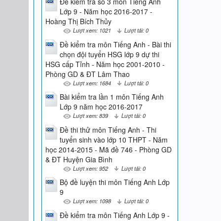
Đề kiểm tra số 3 môn Tiếng Anh
Lớp 9 - Năm học 2016-2017 -
Hoàng Thị Bích Thủy
Lượt xem: 1021
Lượt tải: 0
Đề kiểm tra môn Tiếng Anh - Bài thi
chọn đội tuyển HSG lớp 9 dự thi
HSG cấp Tỉnh - Năm học 2001-2010 -
Phòng GD & ĐT Lâm Thao
Lượt xem: 1684
Lượt tải: 0
Bài kiểm tra lần 1 môn Tiếng Anh
Lớp 9 năm học 2016-2017
Lượt xem: 839
Lượt tải: 0
Đề thi thử môn Tiếng Anh - Thi
tuyển sinh vào lớp 10 THPT - Năm
học 2014-2015 - Mã đề 746 - Phòng GD
& ĐT Huyện Gia Bình
Lượt xem: 952
Lượt tải: 0
Bộ đề luyện thi môn Tiếng Anh Lớp
9
Lượt xem: 1098
Lượt tải: 0
Đề kiểm tra môn Tiếng Anh Lớp 9 -