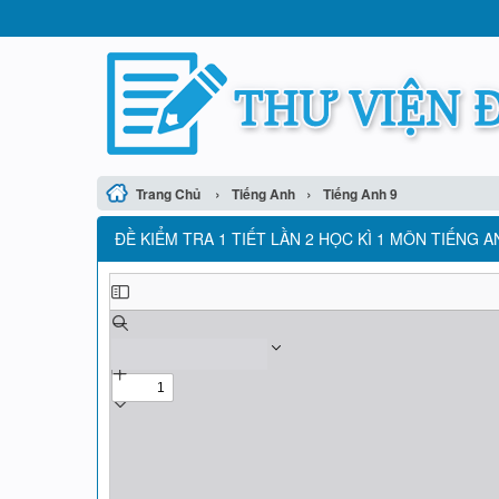
›
›
Trang Chủ
Tiếng Anh
Tiếng Anh 9
ĐỀ KIỂM TRA 1 TIẾT LẦN 2 HỌC KÌ 1 MÔN TIẾNG A