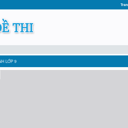
Tran
NH LỚP 9