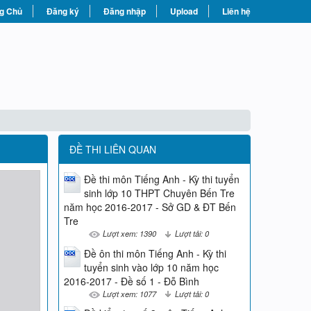
g Chủ
Đăng ký
Đăng nhập
Upload
Liên hệ
ĐỀ THI LIÊN QUAN
Đề thi môn Tiếng Anh - Kỳ thi tuyển
sinh lớp 10 THPT Chuyên Bến Tre
năm học 2016-2017 - Sở GD & ĐT Bến
Tre
Lượt xem: 1390
Lượt tải: 0
Đề ôn thi môn Tiếng Anh - Kỳ thi
tuyển sinh vào lớp 10 năm học
2016-2017 - Đề số 1 - Đỗ Bình
Lượt xem: 1077
Lượt tải: 0