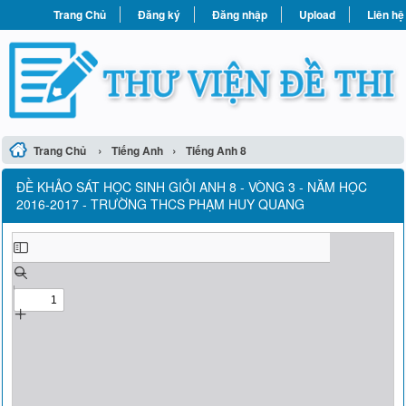
Trang Chủ
Đăng ký
Đăng nhập
Upload
Liên hệ
›
›
Trang Chủ
Tiếng Anh
Tiếng Anh 8
ĐỀ KHẢO SÁT HỌC SINH GIỎI ANH 8 - VÒNG 3 - NĂM HỌC
2016-2017 - TRƯỜNG THCS PHẠM HUY QUANG