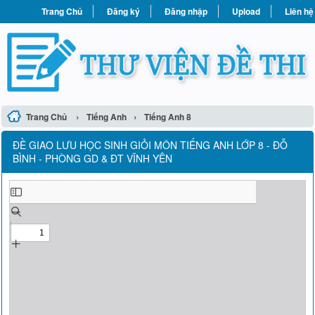
Trang Chủ
Đăng ký
Đăng nhập
Upload
Liên hệ
›
›
Trang Chủ
Tiếng Anh
Tiếng Anh 8
ĐỀ GIAO LƯU HỌC SINH GIỎI MÔN TIẾNG ANH LỚP 8 - ĐỖ
BÌNH - PHÒNG GD & ĐT VĨNH YÊN