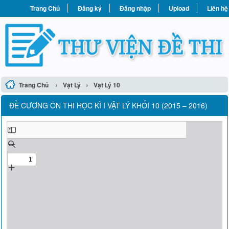
Trang Chủ
Đăng ký
Đăng nhập
Upload
Liên hệ
›
›
Trang Chủ
Vật Lý
Vật Lý 10
ĐỀ CƯƠNG ÔN THI HỌC KÌ I VẬT LÝ KHỐI 10 (2015 – 2016)