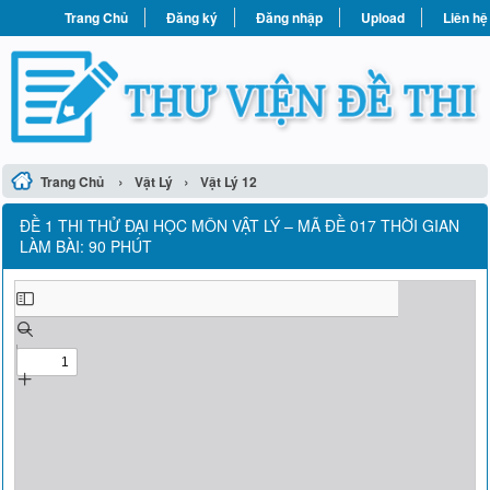
Trang Chủ
Đăng ký
Đăng nhập
Upload
Liên hệ
›
›
Trang Chủ
Vật Lý
Vật Lý 12
ĐỀ 1 THI THỬ ĐẠI HỌC MÔN VẬT LÝ – MÃ ĐỀ 017 THỜI GIAN
LÀM BÀI: 90 PHÚT