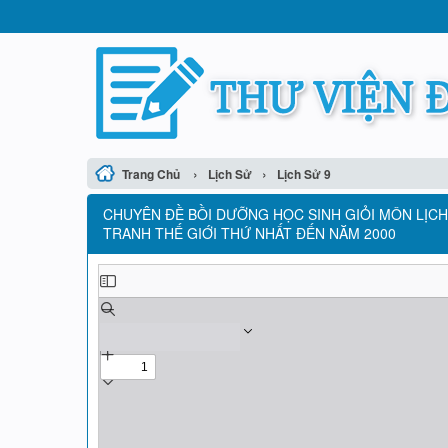
›
›
Trang Chủ
Lịch Sử
Lịch Sử 9
CHUYÊN ĐỀ BỒI DƯỠNG HỌC SINH GIỎI MÔN LỊCH 
TRANH THẾ GIỚI THỨ NHẤT ĐẾN NĂM 2000