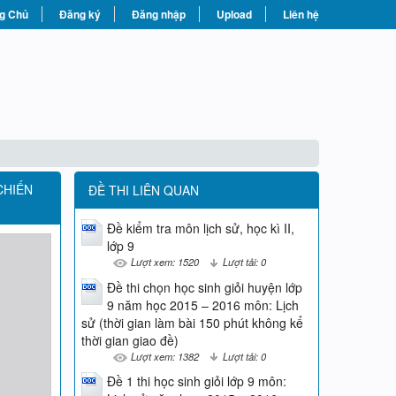
g Chủ
Đăng ký
Đăng nhập
Upload
Liên hệ
CHIẾN
ĐỀ THI LIÊN QUAN
Đề kiểm tra môn lịch sử, học kì II,
lớp 9
Lượt xem: 1520
Lượt tải: 0
Đề thi chọn học sinh giỏi huyện lớp
9 năm học 2015 – 2016 môn: Lịch
sử (thời gian làm bài 150 phút không kể
thời gian giao đề)
Lượt xem: 1382
Lượt tải: 0
Đề 1 thi học sinh giỏi lớp 9 môn: