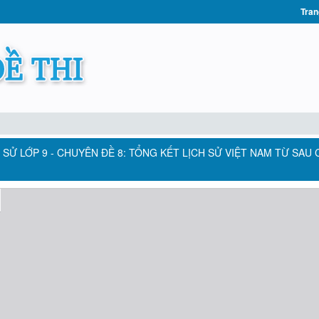
Tran
SỬ LỚP 9 - CHUYÊN ĐỀ 8: TỔNG KẾT LỊCH SỬ VIỆT NAM TỪ SAU 