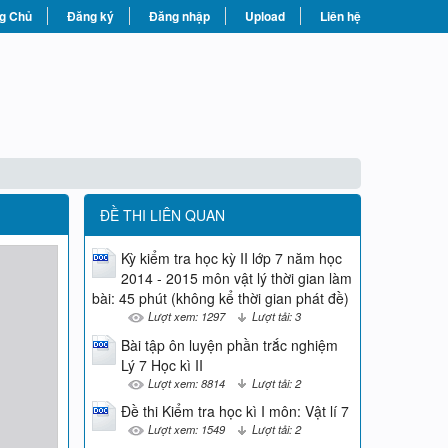
g Chủ
Đăng ký
Đăng nhập
Upload
Liên hệ
ĐỀ THI LIÊN QUAN
Kỳ kiểm tra học kỳ II lớp 7 năm học
2014 - 2015 môn vật lý thời gian làm
bài: 45 phút (không kể thời gian phát đề)
Lượt xem: 1297
Lượt tải: 3
Bài tập ôn luyện phần trắc nghiệm
Lý 7 Học kì II
Lượt xem: 8814
Lượt tải: 2
Đề thi Kiểm tra học kì I môn: Vật lí 7
Lượt xem: 1549
Lượt tải: 2