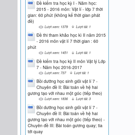
Đề kiểm tra học kỳ I - Năm học:
2015 - 2016 môn: Vật lí - lớp 7 thời
gian: 60 phút (không kể thời gian phát
đề)
Lượt xem: 1379
Lượt tải: 1
Đề thi tham khảo học kì II năm 2015
- 2016 môn vật lí 7 thời gian : 60
phút
Lượt xem: 1451
Lượt tải: 1
Đề kiểm tra học kỳ II môn Vật lý Lớp
7 - Năm học 2016-2017
Lượt xem: 737
Lượt tải: 1
Bồi dưỡng học sinh giỏi vật lí 7 -
Chuyên đề II: Bài toán về hệ hai
gương tạo với nhau một góc (tiếp theo)
Lượt xem: 1836
Lượt tải: 3
Bồi dưỡng học sinh giỏi vật lí 7 -
Chuyên đề II: Bài toán về hệ hai
gương tạo với nhau một góc (tiếp theo) -
Chuyên đề III: Bài toán gương quay; tia
tới quay