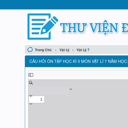
›
›
Trang Chủ
Vật Lý
Vật Lý 7
CÂU HỎI ÔN TẬP HỌC KÌ II MÔN VẬT LÍ 7 NĂM HỌC: